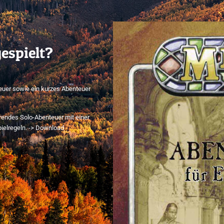
espielt?
teuer sowie ein kurzes Abenteuer
hrendes Solo-Abenteuer mit einer
pielregeln. -> Download