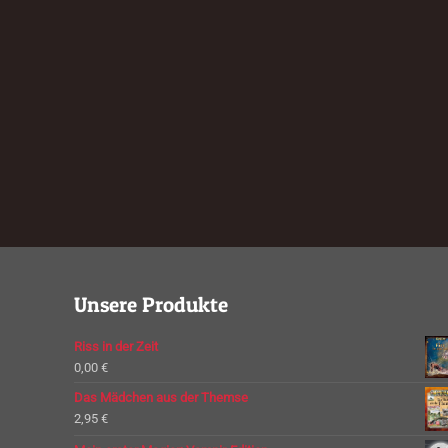
Unsere Produkte
Riss in der Zeit
0,00
€
Das Mädchen aus der Themse
2,95
€