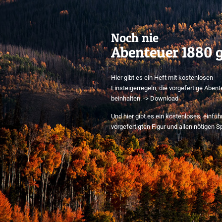
Noch nie
Abenteuer 1880 g
Hier gibt es ein Heft mit kostenlosen
Einsteigerregeln, die vorgefertige Aben
beinhalten. -> Download
Und hier gibt es ein kostenloses, einfü
vorgefertigten Figur und allen nötigen S