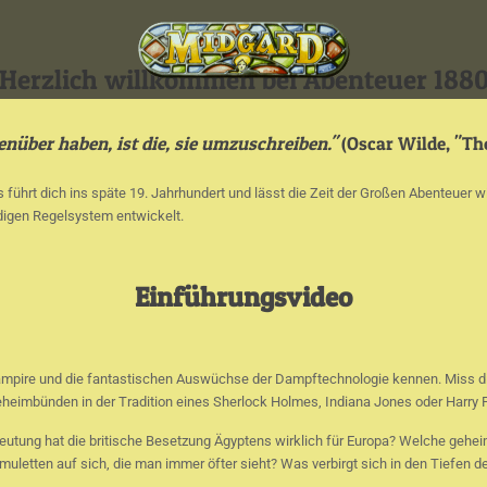
Herzlich willkommen bei Abenteuer 188
genüber haben, ist die, sie umzuschreiben."
(Oscar Wilde, "The 
ss führt dich ins späte 19. Jahrhundert und lässt die Zeit der Großen Abenteuer
digen Regelsystem entwickelt.
Einführungsvideo
ampire und die fantastischen Auswüchse der Dampftechnologie kennen. Miss di
eimbünden in der Tradition eines Sherlock Holmes, Indiana Jones oder Harry 
Bedeutung hat die britische Besetzung Ägyptens wirklich für Europa? Welche gehe
tten auf sich, die man immer öfter sieht? Was verbirgt sich in den Tiefen der 