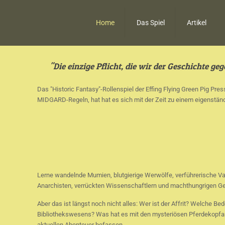
Home
Das Spiel
Artikel
"Die einzige Pflicht, die wir der Geschichte ge
Das "Historic Fantasy"-Rollenspiel der Effing Flying Green Pig Pre
MIDGARD-Regeln, hat hat es sich mit der Zeit zu einem eigenstän
Lerne wandelnde Mumien, blutgierige Werwölfe, verführerische V
Anarchisten, verrückten Wissenschaftlern und machthungrigen Geh
Aber das ist längst noch nicht alles: Wer ist der Affrit? Welche 
Bibliothekswesens? Was hat es mit den mysteriösen Pferdekopfamule
aktuellen Abenteuer befassen ...