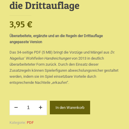
die Drittauflage
3,95
€
Überarbeitete, ergänzte und an die Regeln der Drittauflage
angepasste Version
Das 34-seitige PDF (5 MB) bringt die Vorzüge und Mängel aus
Dr.
Nagelius‘ Wohlfeilen Handreichungen
von 2013 in deutlich
überarbeiteteter Form zurück. Durch den Einsatz dieser
Zusatzregeln können Spielerfiguren abwechslungsreicher gestaltet
werden, indem sie im Spiel einsetzbare Vorteile durch
entsprechende Nachteile „erkaufen“.
Vorzüge
In den Warenkorb
und
Mängel
für
Kategorie:
PDF
die