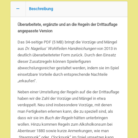
Drittauflage
Beschreibung
Menge
Überarbeitete, ergänzte und an die Regeln der Drittauflage
angepasste Version
Das 34-seitige PDF (5 MB) bringt die Vorzüge und Mängel
aus
Dr. Nagelius‘ Wohlfeilen Handreichungen
von 2013 in
deutlich überarbeiteteter Form zurück. Durch den Einsatz
dieser Zusatzregeln können Spielerfiguren
abwechslungsreicher gestaltet werden, indem sie im Spiel
einsetzbare Vorteile durch entsprechende Nachteile
„erkaufen“.
Neben einer Umstellung der Regeln auf die der Drittauflage
haben wir die Zahl der Vorzüge und Mängel in etwa
verdoppelt. Neu sind insbesondere Vorzüge, mit denen
man Fertigkeiten erlernen kann, die zu speziell sind, als
dass wir sie im
Buch der Regeln
hätten unterbringen
wollen. Hinzu kommen Regeln zum Alkoholkonsum bei
Abenteuer 1880 sowie kurze Anmerkungen, wie man
„Steampunk“ oder „Clockpunk“ im Spiel umsetzen kann.