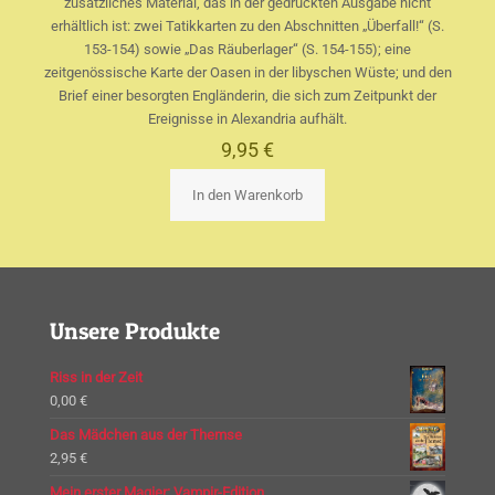
zusätzliches Material, das in der gedruckten Ausgabe nicht
erhältlich ist: zwei Tatikkarten zu den Abschnitten „Überfall!“ (S.
153-154) sowie „Das Räuberlager“ (S. 154-155); eine
zeitgenössische Karte der Oasen in der libyschen Wüste; und den
Brief einer besorgten Engländerin, die sich zum Zeitpunkt der
Ereignisse in Alexandria aufhält.
9,95
€
In den Warenkorb
Unsere Produkte
Riss in der Zeit
0,00
€
Das Mädchen aus der Themse
2,95
€
Mein erster Magier: Vampir-Edition